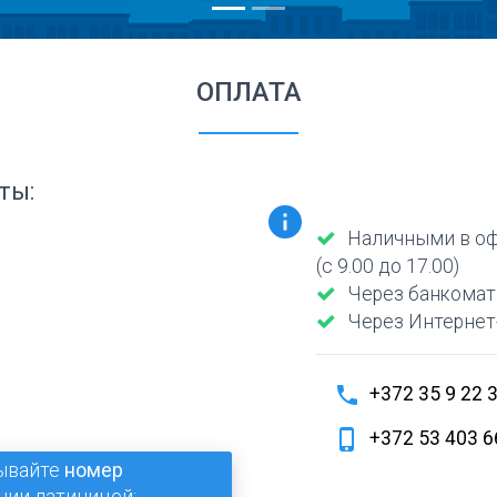
ОПЛАТА
ты:
info
Наличными в оф
(с 9.00 до 17.00)
Через банкомат
Через Интернет
phone
+372 35 9 22 
phone_iphone
+372 53 403 6
ывайте
номер