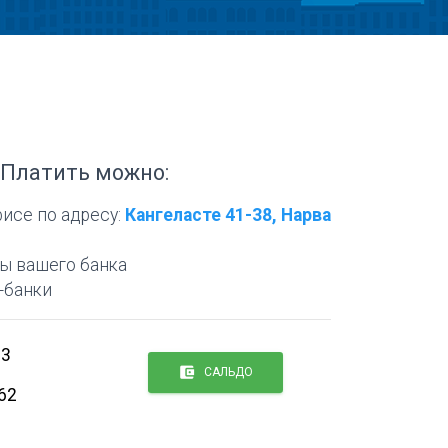
Платить можно:
исе по адресу:
Кангеласте 41-38, Нарва
ы вашего банка
-банки
33
account_balance_wallet
САЛЬДО
62