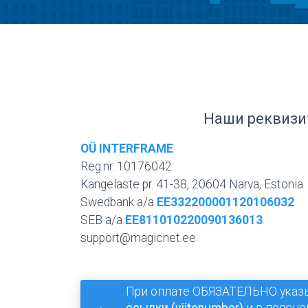
Наши реквизи
OÜ INTERFRAME
Reg.nr. 10176042
Kangelaste pr. 41-38, 20604 Narva, Estonia
Swedbank a/a
EE332200001120106032
SEB a/a
EE811010220090136013
support@magicnet.ee
При оплате ОБЯЗАТЕЛЬНО указ